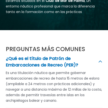
Estamos situados en el
Club de Mar de Palma
, un
entorno náutico profesional que marca la diferencia
tanto en la formación como en las prácticas
PREGUNTAS MÁS COMUNES
¿Qué es el título de Patrón de
Embarcaciones de Recreo (PER)?
Es una titulación náutica que permite gobernar
embarcaciones de recreo de hasta 15 metros de eslora
(ampliable a 24 metros con prácticas adicionales) y
navegar a una distancia máxima de 12 millas de la costa,
además de permitir travesías entre islas en los
archipiélagos balear y canario.