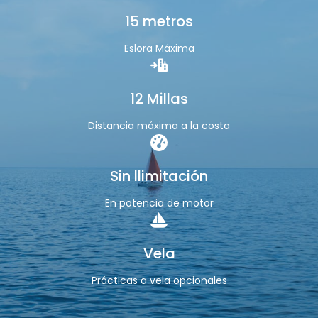
15 metros
Eslora Máxima
12 Millas
Distancia máxima a la costa
Sin llimitación
En potencia de motor
Vela
Prácticas a vela opcionales