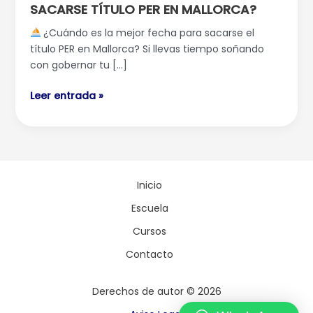
SACARSE TÍTULO PER EN MALLORCA?
es
la
¿Cuándo es la mejor fecha para sacarse el
mejor
título PER en Mallorca? Si llevas tiempo soñando
fecha
con gobernar tu […]
para
sacarse
Leer entrada »
título
PER
en
Mallorca?
Inicio
Escuela
Cursos
Contacto
Derechos de autor © 2026